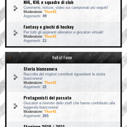
NHL, KHL e squadre di club
Commenti, notizie, video sui campionati più seguiti!
Moderatore:
Thor41
Argomenti:
49
Fantasy e giochi di hockey
Per tutti gli aspiranti allenatori e giocatori virtuali!
Moderatore:
Thor41
Argomenti:
21
Hall of Fame
Storia bianconera
Raccolta dei migliori contributi riguardanti la storia
bianconera!
Moderatore:
Thor41
Argomenti:
22
Protagonisti del passato
Giocatori e membri dello staff che hanno contribuito alla
leggenda bianconera!
Moderatore:
Thor41
Argomenti:
265
Stagione 2010 / 2011