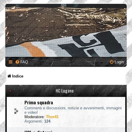
FAQ
Login
Indice
HC Lugano
Prima squadra
Commenti e discussioni, notizie e avvenimenti, immagini
e video!
Moderatore:
Thor41
Argomenti:
124