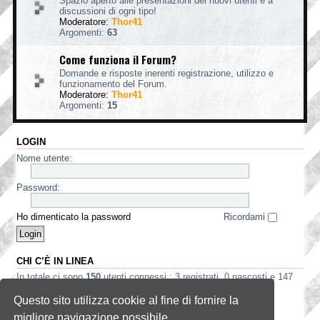
Spazio aperto alle presentazioni dei nuovi utenti e a
discussioni di ogni tipo!
Moderatore:
Thor41
Argomenti:
63
Come funziona il Forum?
Domande e risposte inerenti registrazione, utilizzo e
funzionamento del Forum.
Moderatore:
Thor41
Argomenti:
15
LOGIN
Nome utente:
Password:
Ho dimenticato la password
Ricordami
CHI C’È IN LINEA
In totale ci sono
150
utenti connessi : 3 registrati, 0 nascosti e 147
ospiti (basato sugli utenti attivi negli ultimi 5 minuti)
Questo sito utilizza cookie al fine di fornire la
Record di utenti connessi:
3535
registrato il 2 ago 2026, 5:56
migliore navigazione possibile