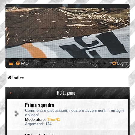
FAQ
Login
Indice
HC Lugano
Prima squadra
Commenti e discussioni, notizie e avvenimenti, immagini
e video!
Moderatore:
Thor41
Argomenti:
124