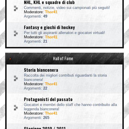
NHL, KHL e squadre di club
Commenti, notizie, video sui campionati più seguiti!
Moderatore:
Thor41
Argomenti:
49
Fantasy e giochi di hockey
Per tutti gli aspiranti allenatori e giocatori virtuali!
Moderatore:
Thor41
Argomenti:
21
Hall of Fame
Storia bianconera
Raccolta dei migliori contributi riguardanti la storia
bianconera!
Moderatore:
Thor41
Argomenti:
22
Protagonisti del passato
Giocatori e membri dello staff che hanno contribuito alla
leggenda bianconera!
Moderatore:
Thor41
Argomenti:
265
Stagione 2010 / 2011