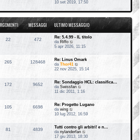
e
10 set 2019, 17:50
t
e
g
d
i
s
i
i
m
s
o
u
o
a
l
m
g
RGOMENTI
MESSAGGI
ULTIMO MESSAGGIO
t
e
g
i
s
i
m
s
o
Re: 5.4.99 - IL titolo
22
472
o
a
V
da
Riffo
m
g
e
5 apr 2026, 11:15
e
g
d
s
i
i
s
o
Re: Linus Omark
u
265
128468
a
V
da
Thor41
l
g
e
22 nov 2025, 15:14
t
g
d
i
i
i
m
o
Re: Sondaggio HCL: classifica…
u
o
172
9652
V
da
Swissfan
l
m
e
11 dic 2011, 1:16
t
e
d
i
s
i
m
s
Re: Progetto Lugano
u
o
105
6698
a
V
da
wing
l
m
g
e
10 lug 2012, 16:59
t
e
g
d
i
s
i
i
m
s
o
Tutti contro gli arbitri! e n…
u
o
81
4839
a
V
da
nylanderfan
l
m
g
e
17 giu 2013, 18:30
t
e
g