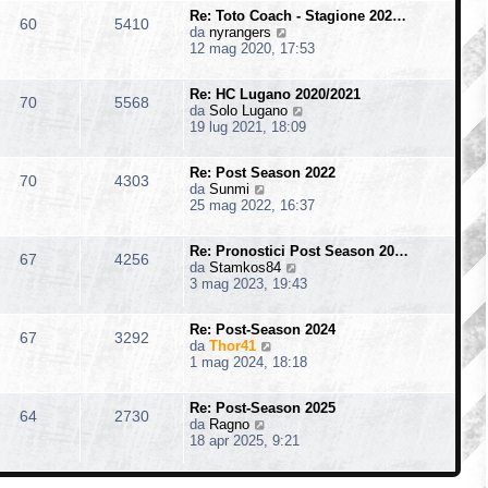
i
m
s
o
Re: Toto Coach - Stagione 202…
u
o
60
5410
a
V
da
nyrangers
l
m
g
e
12 mag 2020, 17:53
t
e
g
d
i
s
i
i
m
s
o
Re: HC Lugano 2020/2021
u
o
70
5568
a
V
da
Solo Lugano
l
m
g
e
19 lug 2021, 18:09
t
e
g
d
i
s
i
i
m
s
o
Re: Post Season 2022
u
o
70
4303
a
V
da
Sunmi
l
m
g
e
25 mag 2022, 16:37
t
e
g
d
i
s
i
i
m
s
o
Re: Pronostici Post Season 20…
u
o
67
4256
a
V
da
Stamkos84
l
m
g
e
3 mag 2023, 19:43
t
e
g
d
i
s
i
i
m
s
o
Re: Post-Season 2024
u
o
67
3292
a
V
da
Thor41
l
m
g
e
1 mag 2024, 18:18
t
e
g
d
i
s
i
i
m
s
o
Re: Post-Season 2025
u
o
64
2730
a
V
da
Ragno
l
m
g
e
18 apr 2025, 9:21
t
e
g
d
i
s
i
i
m
s
o