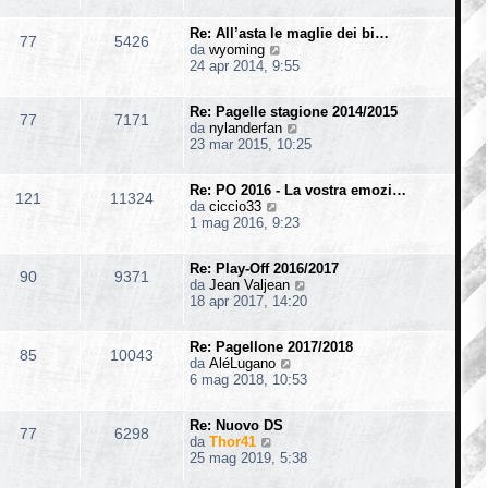
d
i
s
i
i
m
s
o
Re: All’asta le maglie dei bi…
u
o
77
5426
a
V
da
wyoming
l
m
g
e
24 apr 2014, 9:55
t
e
g
d
i
s
i
i
m
s
o
Re: Pagelle stagione 2014/2015
u
o
77
7171
a
V
da
nylanderfan
l
m
g
e
23 mar 2015, 10:25
t
e
g
d
i
s
i
i
m
s
o
Re: PO 2016 - La vostra emozi…
u
o
121
11324
a
V
da
ciccio33
l
m
g
e
1 mag 2016, 9:23
t
e
g
d
i
s
i
i
m
s
o
Re: Play-Off 2016/2017
u
o
90
9371
a
V
da
Jean Valjean
l
m
g
e
18 apr 2017, 14:20
t
e
g
d
i
s
i
i
m
s
o
Re: Pagellone 2017/2018
u
o
85
10043
a
V
da
AléLugano
l
m
g
e
6 mag 2018, 10:53
t
e
g
d
i
s
i
i
m
s
o
Re: Nuovo DS
u
o
77
6298
a
V
da
Thor41
l
m
g
e
25 mag 2019, 5:38
t
e
g
d
i
s
i