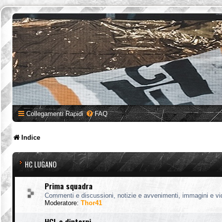
Collegamenti Rapidi
FAQ
Indice
HC LUGANO
Prima squadra
Commenti e discussioni, notizie e avvenimenti, immagini e vi
Moderatore:
Thor41
HCL e dintorni