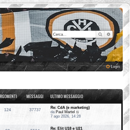
Cerca
Ricerca a
Login
RGOMENTI
MESSAGGI
ULTIMO MESSAGGIO
Re: CdA (e marketing)
124
37737
V
da
Paul Martel
e
7 ago 2026, 14:28
d
i
Re: Elit U18 e U21
u