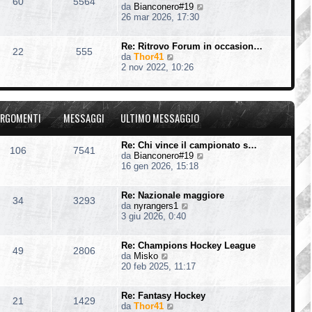
60
5564
V
da
Bianconero#19
l
e
26 mar 2026, 17:30
t
d
i
i
m
Re: Ritrovo Forum in occasion…
u
o
22
555
V
da
Thor41
l
m
e
2 nov 2022, 10:26
t
e
d
i
s
i
m
s
u
o
a
l
m
g
RGOMENTI
MESSAGGI
ULTIMO MESSAGGIO
t
e
g
i
s
i
m
s
o
Re: Chi vince il campionato s…
106
7541
o
a
V
da
Bianconero#19
m
g
e
16 gen 2026, 15:18
e
g
d
s
i
i
s
o
Re: Nazionale maggiore
u
34
3293
a
V
da
nyrangers1
l
g
e
3 giu 2026, 0:40
t
g
d
i
i
i
m
o
Re: Champions Hockey League
u
o
49
2806
V
da
Misko
l
m
e
20 feb 2025, 11:17
t
e
d
i
s
i
m
s
Re: Fantasy Hockey
u
o
21
1429
a
V
da
Thor41
l
m
g