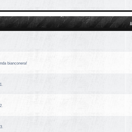
A
!
enda bianconera!
1.
2.
3.