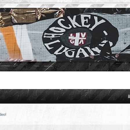
A
deo!