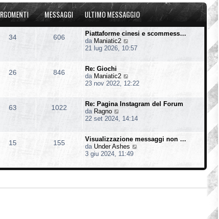
u
o
a
l
m
g
RGOMENTI
MESSAGGI
ULTIMO MESSAGGIO
t
e
g
i
s
i
m
s
o
Piattaforme cinesi e scommess…
34
606
o
a
V
da
Maniatic2
m
g
e
21 lug 2026, 10:57
e
g
d
s
i
i
s
o
Re: Giochi
u
26
846
a
V
da
Maniatic2
l
g
e
23 nov 2022, 12:22
t
g
d
i
i
i
m
o
Re: Pagina Instagram del Forum
u
o
63
1022
V
da
Ragno
l
m
e
22 set 2024, 14:14
t
e
d
i
s
i
m
s
Visualizzazione messaggi non …
u
o
15
155
a
V
da
Under Ashes
l
m
g
e
3 giu 2024, 11:49
t
e
g
d
i
s
i
i
m
s
o
u
o
a
l
m
g
t
e
g
i
s
i
m
s
o
o
a