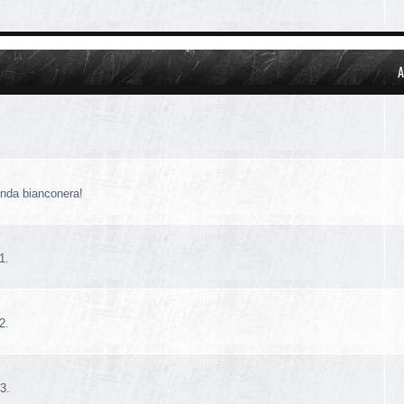
A
!
enda bianconera!
1.
2.
3.