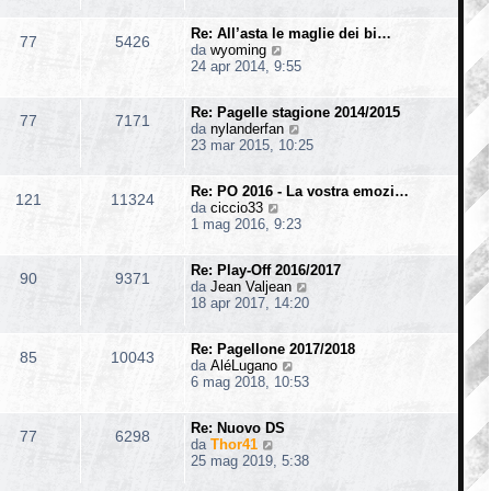
d
i
s
i
i
m
s
o
Re: All’asta le maglie dei bi…
u
o
77
5426
a
V
da
wyoming
l
m
g
e
24 apr 2014, 9:55
t
e
g
d
i
s
i
i
m
s
o
Re: Pagelle stagione 2014/2015
u
o
77
7171
a
V
da
nylanderfan
l
m
g
e
23 mar 2015, 10:25
t
e
g
d
i
s
i
i
m
s
o
Re: PO 2016 - La vostra emozi…
u
o
121
11324
a
V
da
ciccio33
l
m
g
e
1 mag 2016, 9:23
t
e
g
d
i
s
i
i
m
s
o
Re: Play-Off 2016/2017
u
o
90
9371
a
V
da
Jean Valjean
l
m
g
e
18 apr 2017, 14:20
t
e
g
d
i
s
i
i
m
s
o
Re: Pagellone 2017/2018
u
o
85
10043
a
V
da
AléLugano
l
m
g
e
6 mag 2018, 10:53
t
e
g
d
i
s
i
i
m
s
o
Re: Nuovo DS
u
o
77
6298
a
V
da
Thor41
l
m
g
e
25 mag 2019, 5:38
t
e
g
d
i
s
i