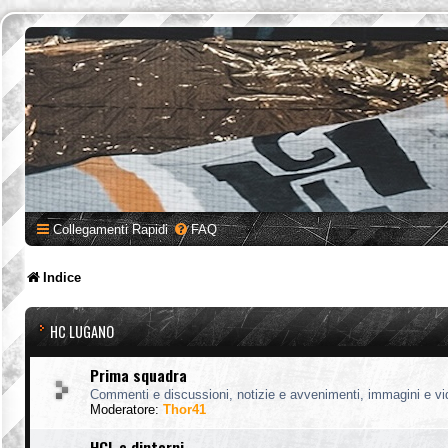
Collegamenti Rapidi
FAQ
Indice
HC LUGANO
Prima squadra
Commenti e discussioni, notizie e avvenimenti, immagini e vi
Moderatore:
Thor41
HCL e dintorni