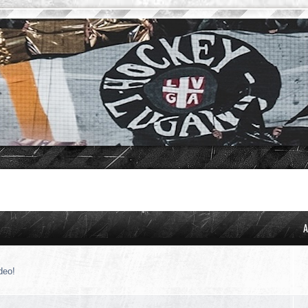
A
deo!