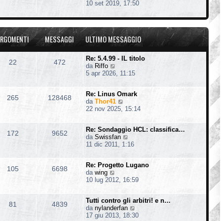
e
10 set 2019, 17:50
t
e
g
d
i
s
i
i
m
s
o
u
o
a
l
m
g
RGOMENTI
MESSAGGI
ULTIMO MESSAGGIO
t
e
g
i
s
i
m
s
o
Re: 5.4.99 - IL titolo
22
472
o
a
V
da
Riffo
m
g
e
5 apr 2026, 11:15
e
g
d
s
i
i
s
o
Re: Linus Omark
u
265
128468
a
V
da
Thor41
l
g
e
22 nov 2025, 15:14
t
g
d
i
i
i
m
o
Re: Sondaggio HCL: classifica…
u
o
172
9652
V
da
Swissfan
l
m
e
11 dic 2011, 1:16
t
e
d
i
s
i
m
s
Re: Progetto Lugano
u
o
105
6698
a
V
da
wing
l
m
g
e
10 lug 2012, 16:59
t
e
g
d
i
s
i
i
m
s
o
Tutti contro gli arbitri! e n…
u
o
81
4839
a
V
da
nylanderfan
l
m
g
e
17 giu 2013, 18:30
t
e
g