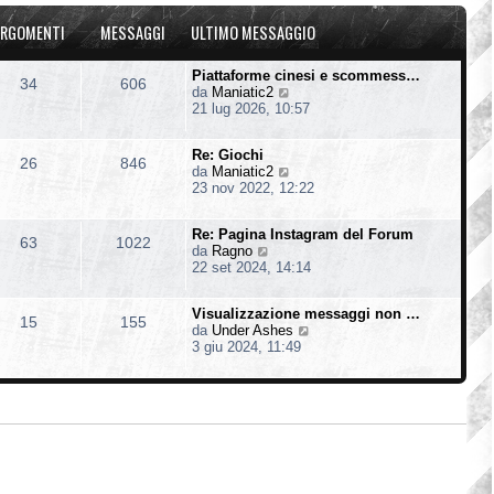
u
o
a
l
m
g
RGOMENTI
MESSAGGI
ULTIMO MESSAGGIO
t
e
g
i
s
i
m
s
o
Piattaforme cinesi e scommess…
34
606
o
a
V
da
Maniatic2
m
g
e
21 lug 2026, 10:57
e
g
d
s
i
i
s
o
Re: Giochi
u
26
846
a
V
da
Maniatic2
l
g
e
23 nov 2022, 12:22
t
g
d
i
i
i
m
o
Re: Pagina Instagram del Forum
u
o
63
1022
V
da
Ragno
l
m
e
22 set 2024, 14:14
t
e
d
i
s
i
m
s
Visualizzazione messaggi non …
u
o
15
155
a
V
da
Under Ashes
l
m
g
e
3 giu 2024, 11:49
t
e
g
d
i
s
i
i
m
s
o
u
o
a
l
m
g
t
e
g
i
s
i
m
s
o
o
a