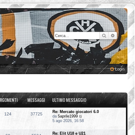
Cerca
Ricerca a
Login
RGOMENTI
MESSAGGI
ULTIMO MESSAGGIO
Re: Mercato giocatori 6.0
124
37725
V
da
5aprile1999
e
5 ago 2026, 16:58
d
i
Re: Elit U18 e U21
u