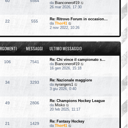
60
5564
V
da
Bianconero#19
l
e
26 mar 2026, 17:30
t
d
i
i
m
Re: Ritrovo Forum in occasion…
u
o
22
555
V
da
Thor41
l
m
e
2 nov 2022, 10:26
t
e
d
i
s
i
m
s
u
o
a
l
m
g
RGOMENTI
MESSAGGI
ULTIMO MESSAGGIO
t
e
g
i
s
i
m
s
o
Re: Chi vince il campionato s…
106
7541
o
a
V
da
Bianconero#19
m
g
e
16 gen 2026, 15:18
e
g
d
s
i
i
s
o
Re: Nazionale maggiore
u
34
3293
a
V
da
nyrangers1
l
g
e
3 giu 2026, 0:40
t
g
d
i
i
i
m
o
Re: Champions Hockey League
u
o
49
2806
V
da
Misko
l
m
e
20 feb 2025, 11:17
t
e
d
i
s
i
m
s
Re: Fantasy Hockey
u
o
21
1429
a
V
da
Thor41
l
m
g