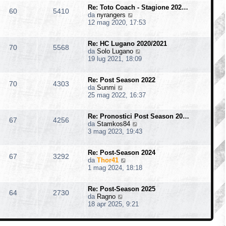
i
m
s
o
Re: Toto Coach - Stagione 202…
u
o
60
5410
a
V
da
nyrangers
l
m
g
e
12 mag 2020, 17:53
t
e
g
d
i
s
i
i
m
s
o
Re: HC Lugano 2020/2021
u
o
70
5568
a
V
da
Solo Lugano
l
m
g
e
19 lug 2021, 18:09
t
e
g
d
i
s
i
i
m
s
o
Re: Post Season 2022
u
o
70
4303
a
V
da
Sunmi
l
m
g
e
25 mag 2022, 16:37
t
e
g
d
i
s
i
i
m
s
o
Re: Pronostici Post Season 20…
u
o
67
4256
a
V
da
Stamkos84
l
m
g
e
3 mag 2023, 19:43
t
e
g
d
i
s
i
i
m
s
o
Re: Post-Season 2024
u
o
67
3292
a
V
da
Thor41
l
m
g
e
1 mag 2024, 18:18
t
e
g
d
i
s
i
i
m
s
o
Re: Post-Season 2025
u
o
64
2730
a
V
da
Ragno
l
m
g
e
18 apr 2025, 9:21
t
e
g
d
i
s
i
i
m
s
o