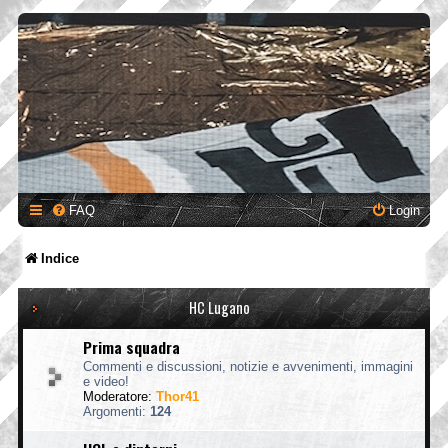
FAQ
Login
Indice
HC Lugano
Prima squadra
Commenti e discussioni, notizie e avvenimenti, immagini
e video!
Moderatore:
Thor41
Argomenti:
124