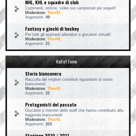
NHL, KHL e squadre di club
Commenti, notizie, video sui campionati più seguiti!
Moderatore:
Thor41
Argomenti:
49
Fantasy e giochi di hockey
Per tutti gli aspiranti allenatori e giocatori virtuali!
Moderatore:
Thor41
Argomenti:
21
Hall of Fame
Storia bianconera
Raccolta dei migliori contributi riguardanti la storia
bianconera!
Moderatore:
Thor41
Argomenti:
22
Protagonisti del passato
Giocatori e membri dello staff che hanno contribuito alla
leggenda bianconera!
Moderatore:
Thor41
Argomenti:
265
Stagione 2010 / 2011