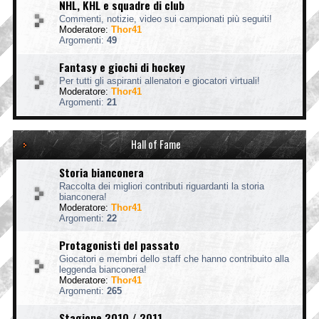
NHL, KHL e squadre di club
Commenti, notizie, video sui campionati più seguiti!
Moderatore:
Thor41
Argomenti:
49
Fantasy e giochi di hockey
Per tutti gli aspiranti allenatori e giocatori virtuali!
Moderatore:
Thor41
Argomenti:
21
Hall of Fame
Storia bianconera
Raccolta dei migliori contributi riguardanti la storia
bianconera!
Moderatore:
Thor41
Argomenti:
22
Protagonisti del passato
Giocatori e membri dello staff che hanno contribuito alla
leggenda bianconera!
Moderatore:
Thor41
Argomenti:
265
Stagione 2010 / 2011