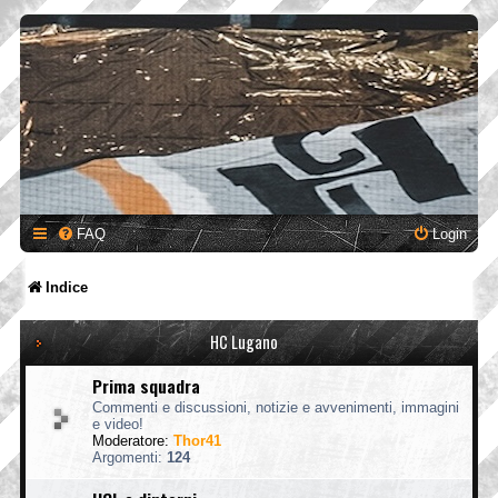
FAQ
Login
Indice
HC Lugano
Prima squadra
Commenti e discussioni, notizie e avvenimenti, immagini
e video!
Moderatore:
Thor41
Argomenti:
124