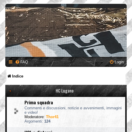
FAQ
Login
Indice
HC Lugano
Prima squadra
Commenti e discussioni, notizie e avvenimenti, immagini
e video!
Moderatore:
Thor41
Argomenti:
124