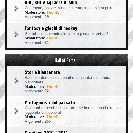
NHL, KHL e squadre di club
Commenti, notizie, video sui campionati più seguiti!
Moderatore:
Thor41
Argomenti:
49
Fantasy e giochi di hockey
Per tutti gli aspiranti allenatori e giocatori virtuali!
Moderatore:
Thor41
Argomenti:
21
Hall of Fame
Storia bianconera
Raccolta dei migliori contributi riguardanti la storia
bianconera!
Moderatore:
Thor41
Argomenti:
22
Protagonisti del passato
Giocatori e membri dello staff che hanno contribuito alla
leggenda bianconera!
Moderatore:
Thor41
Argomenti:
265
Stagione 2010 / 2011