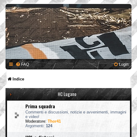
FAQ
Login
Indice
HC Lugano
Prima squadra
Commenti e discussioni, notizie e avvenimenti, immagini
e video!
Moderatore:
Thor41
Argomenti:
124