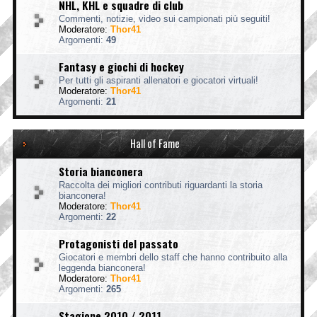
NHL, KHL e squadre di club
Commenti, notizie, video sui campionati più seguiti!
Moderatore:
Thor41
Argomenti:
49
Fantasy e giochi di hockey
Per tutti gli aspiranti allenatori e giocatori virtuali!
Moderatore:
Thor41
Argomenti:
21
Hall of Fame
Storia bianconera
Raccolta dei migliori contributi riguardanti la storia
bianconera!
Moderatore:
Thor41
Argomenti:
22
Protagonisti del passato
Giocatori e membri dello staff che hanno contribuito alla
leggenda bianconera!
Moderatore:
Thor41
Argomenti:
265
Stagione 2010 / 2011