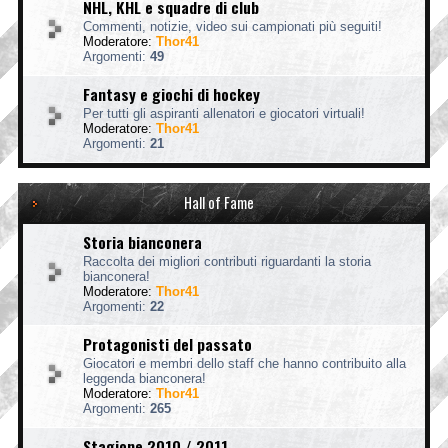
NHL, KHL e squadre di club
Commenti, notizie, video sui campionati più seguiti!
Moderatore:
Thor41
Argomenti:
49
Fantasy e giochi di hockey
Per tutti gli aspiranti allenatori e giocatori virtuali!
Moderatore:
Thor41
Argomenti:
21
Hall of Fame
Storia bianconera
Raccolta dei migliori contributi riguardanti la storia
bianconera!
Moderatore:
Thor41
Argomenti:
22
Protagonisti del passato
Giocatori e membri dello staff che hanno contribuito alla
leggenda bianconera!
Moderatore:
Thor41
Argomenti:
265
Stagione 2010 / 2011