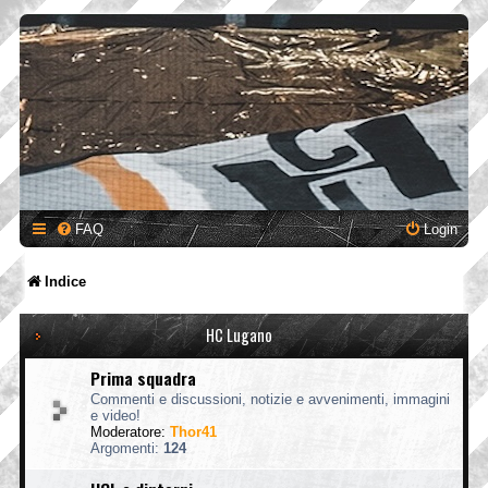
FAQ
Login
Indice
HC Lugano
Prima squadra
Commenti e discussioni, notizie e avvenimenti, immagini
e video!
Moderatore:
Thor41
Argomenti:
124