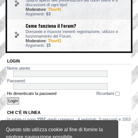
Spazio aperto alle presentazioni dei nuovi utenti e a
discussioni di ogni tipo!
Moderatore:
Thor41
Argomenti:
63
Come funziona il Forum?
Domande e risposte inerenti registrazione, utilizzo e
funzionamento del Forum.
Moderatore:
Thor41
Argomenti:
15
LOGIN
Nome utente:
Password:
Ho dimenticato la password
Ricordami
CHI C’È IN LINEA
In totale ci sono
1557
utenti connessi : 4 registrati, 0 nascosti e 1553
ospiti (basato sugli utenti attivi negli ultimi 5 minuti)
Questo sito utilizza cookie al fine di fornire la
Record di utenti connessi:
3535
registrato il 2 ago 2026, 5:56
migliore navigazione possibile