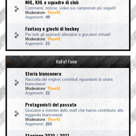
NHL, KHL e squadre di club
Commenti, notizie, video sui campionati più seguiti!
Moderatore:
Thor41
Argomenti:
49
Fantasy e giochi di hockey
Per tutti gli aspiranti allenatori e giocatori virtuali!
Moderatore:
Thor41
Argomenti:
21
Hall of Fame
Storia bianconera
Raccolta dei migliori contributi riguardanti la storia
bianconera!
Moderatore:
Thor41
Argomenti:
22
Protagonisti del passato
Giocatori e membri dello staff che hanno contribuito alla
leggenda bianconera!
Moderatore:
Thor41
Argomenti:
265
Stagione 2010 / 2011