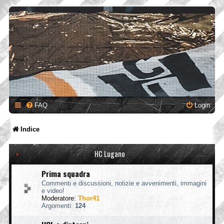
FAQ
Login
Indice
HC Lugano
Prima squadra
Commenti e discussioni, notizie e avvenimenti, immagini
e video!
Moderatore:
Thor41
Argomenti:
124