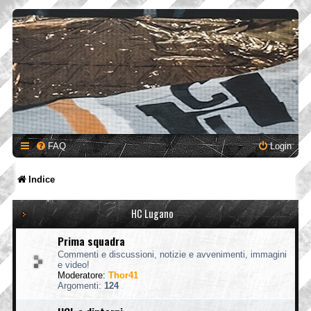
FAQ
Login
Indice
HC Lugano
Prima squadra
Commenti e discussioni, notizie e avvenimenti, immagini
e video!
Moderatore:
Thor41
Argomenti:
124