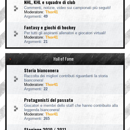
NHL, KHL e squadre di club
Commenti, notizie, video sui campionati più seguiti!
Moderatore:
Thor41
Argomenti:
49
Fantasy e giochi di hockey
Per tutti gli aspiranti allenatori e giocatori virtuali!
Moderatore:
Thor41
Argomenti:
21
Hall of Fame
Storia bianconera
Raccolta dei migliori contributi riguardanti la storia
bianconera!
Moderatore:
Thor41
Argomenti:
22
Protagonisti del passato
Giocatori e membri dello staff che hanno contribuito alla
leggenda bianconera!
Moderatore:
Thor41
Argomenti:
265
Stagione 2010 / 2011