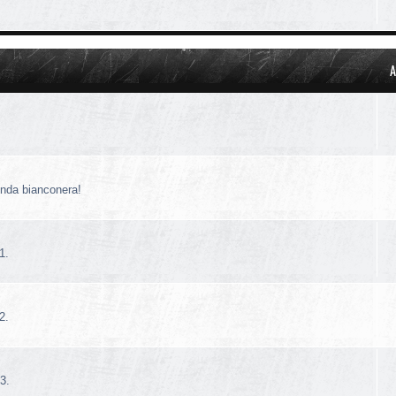
A
!
enda bianconera!
1.
2.
3.