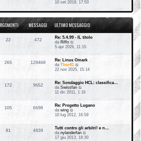
e
10 set 2019, 17:50
t
e
g
d
i
s
i
i
m
s
o
u
o
a
l
m
g
RGOMENTI
MESSAGGI
ULTIMO MESSAGGIO
t
e
g
i
s
i
m
s
o
Re: 5.4.99 - IL titolo
22
472
o
a
V
da
Riffo
m
g
e
5 apr 2026, 11:15
e
g
d
s
i
i
s
o
Re: Linus Omark
u
265
128468
a
V
da
Thor41
l
g
e
22 nov 2025, 15:14
t
g
d
i
i
i
m
o
Re: Sondaggio HCL: classifica…
u
o
172
9652
V
da
Swissfan
l
m
e
11 dic 2011, 1:16
t
e
d
i
s
i
m
s
Re: Progetto Lugano
u
o
105
6698
a
V
da
wing
l
m
g
e
10 lug 2012, 16:59
t
e
g
d
i
s
i
i
m
s
o
Tutti contro gli arbitri! e n…
u
o
81
4839
a
V
da
nylanderfan
l
m
g
e
17 giu 2013, 18:30
t
e
g