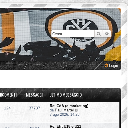
Cerca
Ricerca a
Login
RGOMENTI
MESSAGGI
ULTIMO MESSAGGIO
Re: CdA (e marketing)
124
37737
V
da
Paul Martel
e
7 ago 2026, 14:28
d
i
Re: Elit U18 e U21
u