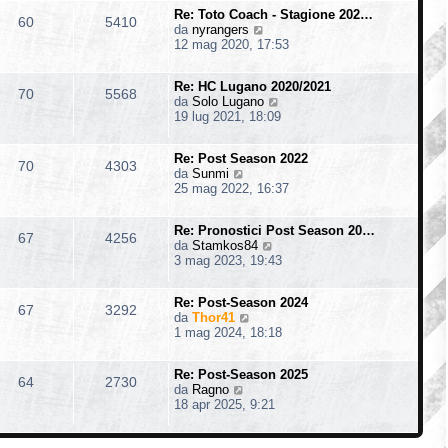
i
m
s
o
Re: Toto Coach - Stagione 202…
u
o
60
5410
a
V
da
nyrangers
l
m
g
e
12 mag 2020, 17:53
t
e
g
d
i
s
i
i
m
s
o
Re: HC Lugano 2020/2021
u
o
70
5568
a
V
da
Solo Lugano
l
m
g
e
19 lug 2021, 18:09
t
e
g
d
i
s
i
i
m
s
o
Re: Post Season 2022
u
o
70
4303
a
V
da
Sunmi
l
m
g
e
25 mag 2022, 16:37
t
e
g
d
i
s
i
i
m
s
o
Re: Pronostici Post Season 20…
u
o
67
4256
a
V
da
Stamkos84
l
m
g
e
3 mag 2023, 19:43
t
e
g
d
i
s
i
i
m
s
o
Re: Post-Season 2024
u
o
67
3292
a
V
da
Thor41
l
m
g
e
1 mag 2024, 18:18
t
e
g
d
i
s
i
i
m
s
o
Re: Post-Season 2025
u
o
64
2730
a
V
da
Ragno
l
m
g
e
18 apr 2025, 9:21
t
e
g
d
i
s
i
i
m
s
o