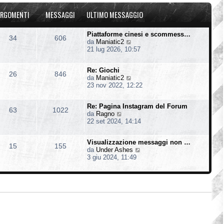
u
o
a
l
m
g
RGOMENTI
MESSAGGI
ULTIMO MESSAGGIO
t
e
g
i
s
i
m
s
o
Piattaforme cinesi e scommess…
34
606
o
a
V
da
Maniatic2
m
g
e
21 lug 2026, 10:57
e
g
d
s
i
i
s
o
Re: Giochi
u
26
846
a
V
da
Maniatic2
l
g
e
23 nov 2022, 12:22
t
g
d
i
i
i
m
o
Re: Pagina Instagram del Forum
u
o
63
1022
V
da
Ragno
l
m
e
22 set 2024, 14:14
t
e
d
i
s
i
m
s
Visualizzazione messaggi non …
u
o
15
155
a
V
da
Under Ashes
l
m
g
e
3 giu 2024, 11:49
t
e
g
d
i
s
i
i
m
s
o
u
o
a
l
m
g
t
e
g
i
s
i
m
s
o
o
a