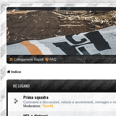
Collegamenti Rapidi
FAQ
Indice
HC LUGANO
Prima squadra
Commenti e discussioni, notizie e avvenimenti, immagini e vi
Moderatore:
Thor41
HCL e dintorni