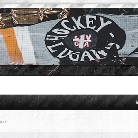
A
deo!