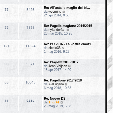
d
i
s
i
i
m
s
o
Re: All’asta le maglie dei bi…
u
o
77
5426
a
V
da
wyoming
l
m
g
e
24 apr 2014, 9:55
t
e
g
d
i
s
i
i
m
s
o
Re: Pagelle stagione 2014/2015
u
o
77
7171
a
V
da
nylanderfan
l
m
g
e
23 mar 2015, 10:25
t
e
g
d
i
s
i
i
m
s
o
Re: PO 2016 - La vostra emozi…
u
o
121
11324
a
V
da
ciccio33
l
m
g
e
1 mag 2016, 9:23
t
e
g
d
i
s
i
i
m
s
o
Re: Play-Off 2016/2017
u
o
90
9371
a
V
da
Jean Valjean
l
m
g
e
18 apr 2017, 14:20
t
e
g
d
i
s
i
i
m
s
o
Re: Pagellone 2017/2018
u
o
85
10043
a
V
da
AléLugano
l
m
g
e
6 mag 2018, 10:53
t
e
g
d
i
s
i
i
m
s
o
Re: Nuovo DS
u
o
77
6298
a
V
da
Thor41
l
m
g
e
25 mag 2019, 5:38
t
e
g
d
i
s
i