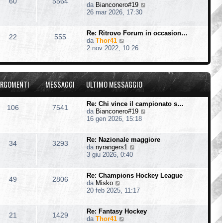
60
5564
V
da
Bianconero#19
l
e
26 mar 2026, 17:30
t
d
i
i
m
Re: Ritrovo Forum in occasion…
u
o
22
555
V
da
Thor41
l
m
e
2 nov 2022, 10:26
t
e
d
i
s
i
m
s
u
o
a
l
m
g
RGOMENTI
MESSAGGI
ULTIMO MESSAGGIO
t
e
g
i
s
i
m
s
o
Re: Chi vince il campionato s…
106
7541
o
a
V
da
Bianconero#19
m
g
e
16 gen 2026, 15:18
e
g
d
s
i
i
s
o
Re: Nazionale maggiore
u
34
3293
a
V
da
nyrangers1
l
g
e
3 giu 2026, 0:40
t
g
d
i
i
i
m
o
Re: Champions Hockey League
u
o
49
2806
V
da
Misko
l
m
e
20 feb 2025, 11:17
t
e
d
i
s
i
m
s
Re: Fantasy Hockey
u
o
21
1429
a
V
da
Thor41
l
m
g