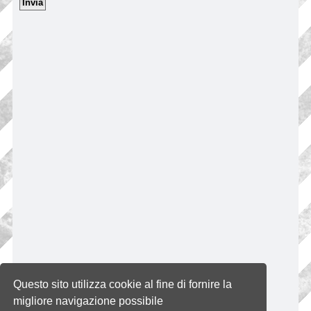
Questo sito utilizza cookie al fine di fornire la
migliore navigazione possibile