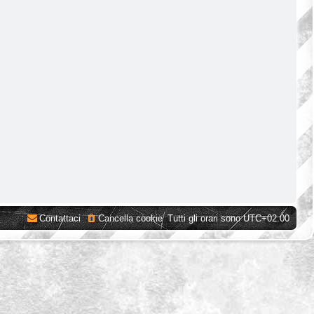
Contattaci
Cancella cookie
Tutti gli orari sono
UTC+02:00