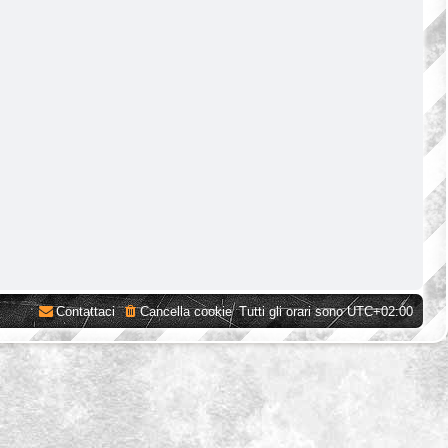
Contattaci
Cancella cookie
Tutti gli orari sono
UTC+02:00