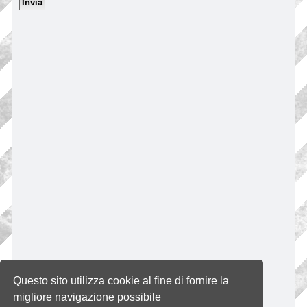
Questo sito utilizza cookie al fine di fornire la
migliore navigazione possibile