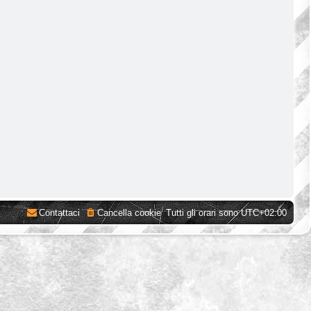
Contattaci
Cancella cookie
Tutti gli orari sono
UTC+02:00