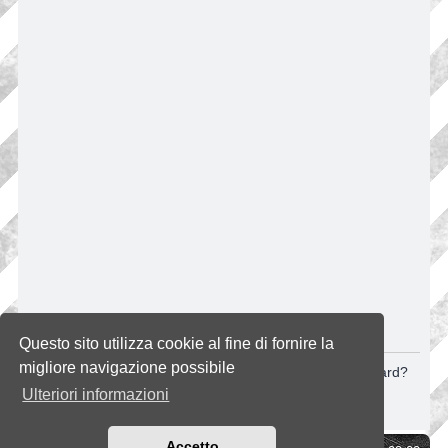
CANCELLA COOKIE
Questo sito utilizza cookie al fine di fornire la
migliore navigazione possibile
Sei sicuro di volere cancellare tutti i cookie di questa Board?
Ulteriori informazioni
Accetto