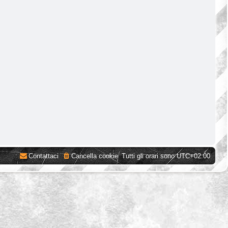
Contattaci
Cancella cookie
Tutti gli orari sono
UTC+02:00