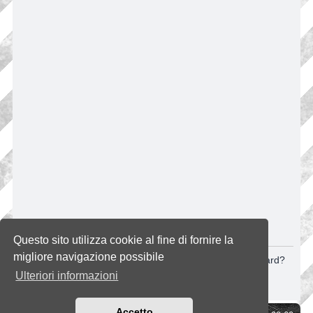
CANCELLA COOKIE
Questo sito utilizza cookie al fine di fornire la
migliore navigazione possibile
Sei sicuro di volere cancellare tutti i cookie di questa Board?
Ulteriori informazioni
Accetto