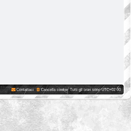
Contattaci
Cancella cookie
Tutti gli orari sono
UTC+02:00