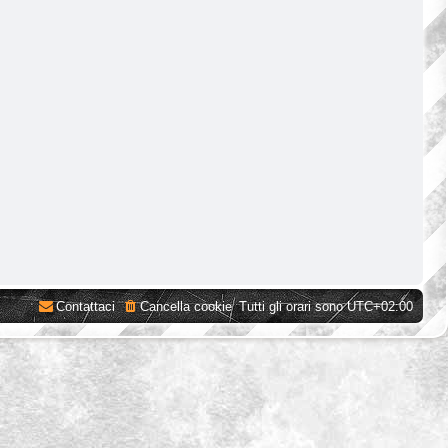
Contattaci
Cancella cookie
Tutti gli orari sono
UTC+02:00