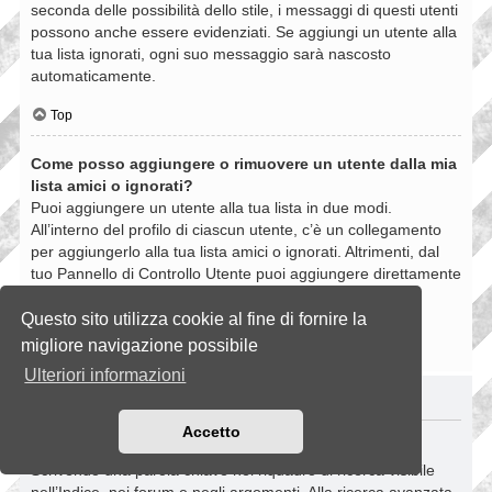
seconda delle possibilità dello stile, i messaggi di questi utenti
possono anche essere evidenziati. Se aggiungi un utente alla
tua lista ignorati, ogni suo messaggio sarà nascosto
automaticamente.
Top
Come posso aggiungere o rimuovere un utente dalla mia
lista amici o ignorati?
Puoi aggiungere un utente alla tua lista in due modi.
All’interno del profilo di ciascun utente, c’è un collegamento
per aggiungerlo alla tua lista amici o ignorati. Altrimenti, dal
tuo Pannello di Controllo Utente puoi aggiungere direttamente
un utente inserendo il suo nome utente. Puoi anche
rimuovere un utente dalla lista dalla stessa pagina.
Questo sito utilizza cookie al fine di fornire la
migliore navigazione possibile
Top
Ulteriori informazioni
RICERCHE NELLA BOARD
Accetto
Come si fanno le ricerche nella Board?
Scrivendo una parola chiave nel riquadro di ricerca visibile
nell’Indice, nei forum e negli argomenti. Alla ricerca avanzata