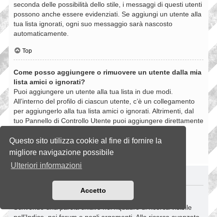
seconda delle possibilità dello stile, i messaggi di questi utenti
possono anche essere evidenziati. Se aggiungi un utente alla
tua lista ignorati, ogni suo messaggio sarà nascosto
automaticamente.
Top
Come posso aggiungere o rimuovere un utente dalla mia
lista amici o ignorati?
Puoi aggiungere un utente alla tua lista in due modi.
All’interno del profilo di ciascun utente, c’è un collegamento
per aggiungerlo alla tua lista amici o ignorati. Altrimenti, dal
tuo Pannello di Controllo Utente puoi aggiungere direttamente
un utente inserendo il suo nome utente. Puoi anche
rimuovere un utente dalla lista dalla stessa pagina.
Questo sito utilizza cookie al fine di fornire la
migliore navigazione possibile
Top
Ulteriori informazioni
RICERCHE NELLA BOARD
Accetto
Come si fanno le ricerche nella Board?
Scrivendo una parola chiave nel riquadro di ricerca visibile
nell’Indice, nei forum e negli argomenti. Alla ricerca avanzata