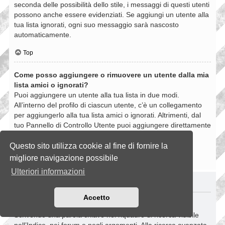
seconda delle possibilità dello stile, i messaggi di questi utenti
possono anche essere evidenziati. Se aggiungi un utente alla
tua lista ignorati, ogni suo messaggio sarà nascosto
automaticamente.
Top
Come posso aggiungere o rimuovere un utente dalla mia
lista amici o ignorati?
Puoi aggiungere un utente alla tua lista in due modi.
All’interno del profilo di ciascun utente, c’è un collegamento
per aggiungerlo alla tua lista amici o ignorati. Altrimenti, dal
tuo Pannello di Controllo Utente puoi aggiungere direttamente
un utente inserendo il suo nome utente. Puoi anche
rimuovere un utente dalla lista dalla stessa pagina.
Questo sito utilizza cookie al fine di fornire la
migliore navigazione possibile
Top
Ulteriori informazioni
RICERCHE NELLA BOARD
Accetto
Come si fanno le ricerche nella Board?
Scrivendo una parola chiave nel riquadro di ricerca visibile
nell’Indice, nei forum e negli argomenti. Alla ricerca avanzata