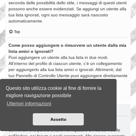
seconda delle possibilità dello stile, i messaggi di questi utenti
possono anche essere evidenziati. Se aggiungi un utente alla
tua lista ignorati, ogni suo messaggio sarà nascosto
automaticamente.
Top
Come posso aggiungere o rimuovere un utente dalla mia
lista amici o ignorati?
Puoi aggiungere un utente alla tua lista in due modi.
All’interno del profilo di ciascun utente, c’è un collegamento
per aggiungerlo alla tua lista amici o ignorati. Altrimenti, dal
tuo Pannello di Controllo Utente puoi aggiungere direttamente
un utente inserendo il suo nome utente. Puoi anche
rimuovere un utente dalla lista dalla stessa pagina.
Questo sito utilizza cookie al fine di fornire la
migliore navigazione possibile
Top
Ulteriori informazioni
RICERCHE NELLA BOARD
Accetto
Come si fanno le ricerche nella Board?
Scrivendo una parola chiave nel riquadro di ricerca visibile
nell’Indice, nei forum e negli argomenti. Alla ricerca avanzata