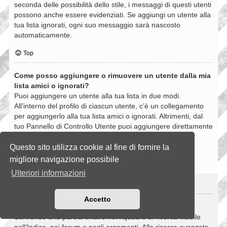
seconda delle possibilità dello stile, i messaggi di questi utenti
possono anche essere evidenziati. Se aggiungi un utente alla
tua lista ignorati, ogni suo messaggio sarà nascosto
automaticamente.
Top
Come posso aggiungere o rimuovere un utente dalla mia
lista amici o ignorati?
Puoi aggiungere un utente alla tua lista in due modi.
All’interno del profilo di ciascun utente, c’è un collegamento
per aggiungerlo alla tua lista amici o ignorati. Altrimenti, dal
tuo Pannello di Controllo Utente puoi aggiungere direttamente
un utente inserendo il suo nome utente. Puoi anche
rimuovere un utente dalla lista dalla stessa pagina.
Questo sito utilizza cookie al fine di fornire la
migliore navigazione possibile
Top
Ulteriori informazioni
RICERCHE NELLA BOARD
Accetto
Come si fanno le ricerche nella Board?
Scrivendo una parola chiave nel riquadro di ricerca visibile
nell’Indice, nei forum e negli argomenti. Alla ricerca avanzata