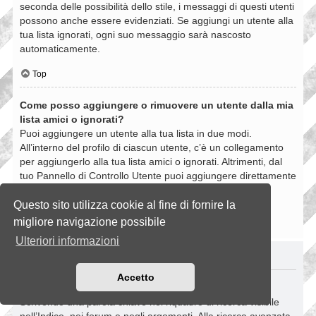
seconda delle possibilità dello stile, i messaggi di questi utenti
possono anche essere evidenziati. Se aggiungi un utente alla
tua lista ignorati, ogni suo messaggio sarà nascosto
automaticamente.
Top
Come posso aggiungere o rimuovere un utente dalla mia
lista amici o ignorati?
Puoi aggiungere un utente alla tua lista in due modi.
All’interno del profilo di ciascun utente, c’è un collegamento
per aggiungerlo alla tua lista amici o ignorati. Altrimenti, dal
tuo Pannello di Controllo Utente puoi aggiungere direttamente
un utente inserendo il suo nome utente. Puoi anche
rimuovere un utente dalla lista dalla stessa pagina.
Questo sito utilizza cookie al fine di fornire la
migliore navigazione possibile
Top
Ulteriori informazioni
RICERCHE NELLA BOARD
Accetto
Come si fanno le ricerche nella Board?
Scrivendo una parola chiave nel riquadro di ricerca visibile
nell’Indice, nei forum e negli argomenti. Alla ricerca avanzata