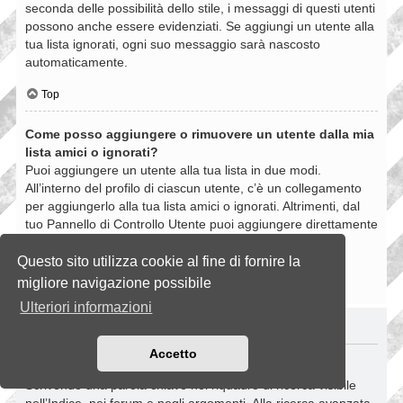
seconda delle possibilità dello stile, i messaggi di questi utenti
possono anche essere evidenziati. Se aggiungi un utente alla
tua lista ignorati, ogni suo messaggio sarà nascosto
automaticamente.
Top
Come posso aggiungere o rimuovere un utente dalla mia
lista amici o ignorati?
Puoi aggiungere un utente alla tua lista in due modi.
All’interno del profilo di ciascun utente, c’è un collegamento
per aggiungerlo alla tua lista amici o ignorati. Altrimenti, dal
tuo Pannello di Controllo Utente puoi aggiungere direttamente
un utente inserendo il suo nome utente. Puoi anche
rimuovere un utente dalla lista dalla stessa pagina.
Questo sito utilizza cookie al fine di fornire la
migliore navigazione possibile
Top
Ulteriori informazioni
RICERCHE NELLA BOARD
Accetto
Come si fanno le ricerche nella Board?
Scrivendo una parola chiave nel riquadro di ricerca visibile
nell’Indice, nei forum e negli argomenti. Alla ricerca avanzata