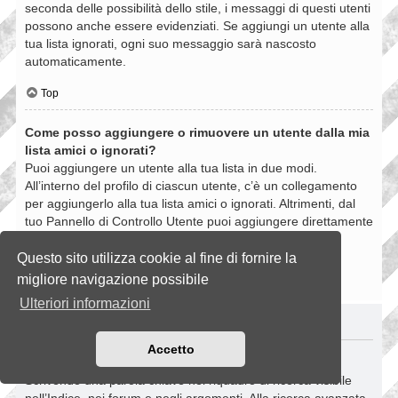
seconda delle possibilità dello stile, i messaggi di questi utenti
possono anche essere evidenziati. Se aggiungi un utente alla
tua lista ignorati, ogni suo messaggio sarà nascosto
automaticamente.
Top
Come posso aggiungere o rimuovere un utente dalla mia
lista amici o ignorati?
Puoi aggiungere un utente alla tua lista in due modi.
All’interno del profilo di ciascun utente, c’è un collegamento
per aggiungerlo alla tua lista amici o ignorati. Altrimenti, dal
tuo Pannello di Controllo Utente puoi aggiungere direttamente
un utente inserendo il suo nome utente. Puoi anche
rimuovere un utente dalla lista dalla stessa pagina.
Questo sito utilizza cookie al fine di fornire la
migliore navigazione possibile
Top
Ulteriori informazioni
RICERCHE NELLA BOARD
Accetto
Come si fanno le ricerche nella Board?
Scrivendo una parola chiave nel riquadro di ricerca visibile
nell’Indice, nei forum e negli argomenti. Alla ricerca avanzata