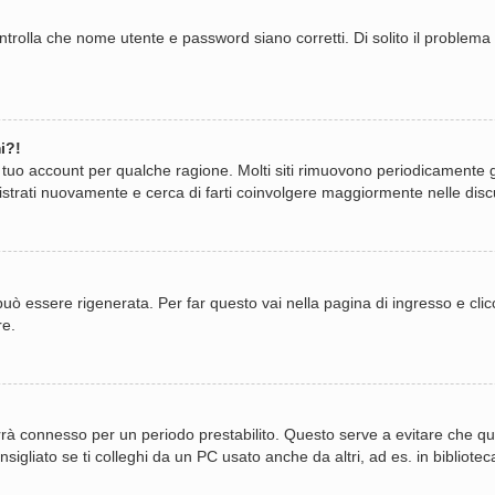
trolla che nome utente e password siano corretti. Di solito il problema 
i?!
il tuo account per qualche ragione. Molti siti rimuovono periodicamente 
istrati nuovamente e cerca di farti coinvolgere maggiormente nelle disc
 essere rigenerata. Per far questo vai nella pagina di ingresso e cli
re.
i terrà connesso per un periodo prestabilito. Questo serve a evitare ch
gliato se ti colleghi da un PC usato anche da altri, ad es. in biblioteca,