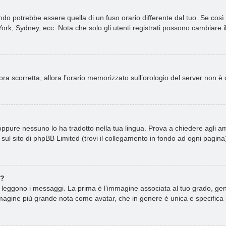
o potrebbe essere quella di un fuso orario differente dal tuo. Se così f
ork, Sydney, ecc. Nota che solo gli utenti registrati possono cambiare i
ncora scorretta, allora l’orario memorizzato sull’orologio del server non 
ppure nessuno lo ha tradotto nella tua lingua. Prova a chiedere agli amm
sul sito di phpBB Limited (trovi il collegamento in fondo ad ogni pagina
e?
ggono i messaggi. La prima è l’immagine associata al tuo grado, gener
n’immagine più grande nota come avatar, che in genere è unica e specifica