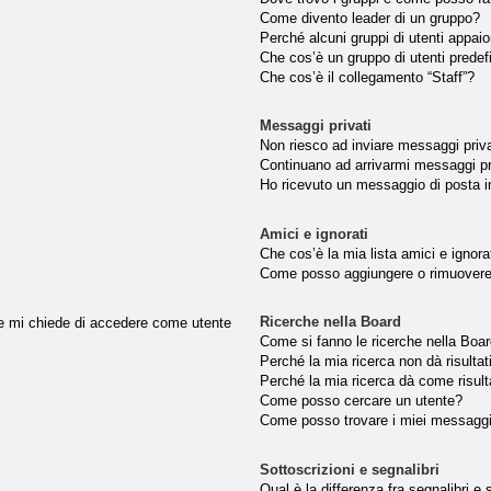
Come divento leader di un gruppo?
Perché alcuni gruppi di utenti appaion
Che cos’è un gruppo di utenti predef
Che cos’è il collegamento “Staff”?
Messaggi privati
Non riesco ad inviare messaggi priva
Continuano ad arrivarmi messaggi pri
Ho ricevuto un messaggio di posta 
Amici e ignorati
Che cos’è la mia lista amici e ignora
Come posso aggiungere o rimuovere u
Ricerche nella Board
nte mi chiede di accedere come utente
Come si fanno le ricerche nella Boa
Perché la mia ricerca non dà risultat
Perché la mia ricerca dà come risul
Come posso cercare un utente?
Come posso trovare i miei messaggi
Sottoscrizioni e segnalibri
Qual è la differenza fra segnalibri e 