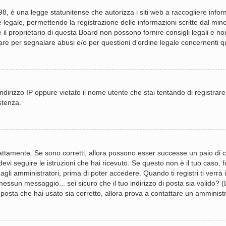
, è una legge statunitense che autorizza i siti web a raccogliere informa
 legale, permettendo la registrazione delle informazioni scritte dal mino
 proprietario di questa Board non possono fornire consigli legali e non 
re per segnalare abusi e/o per questioni d’ordine legale concernenti 
ndirizzo IP oppure vietato il nome utente che stai tentando di registrare
stenza.
attamente. Se sono corretti, allora possono esser successe un paio di co
devi seguire le istruzioni che hai ricevuto. Se questo non è il tuo caso,
gli amministratori, prima di poter accedere. Quando ti registri ti verrà in
essun messaggio... sei sicuro che il tuo indirizzo di posta sia valido? (L
 posta che hai usato sia corretto, allora prova a contattare un amminist