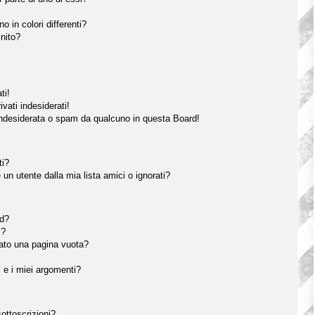
o in colori differenti?
inito?
ti!
vati indesiderati!
indesiderata o spam da qualcuno in questa Board!
ti?
n utente dalla mia lista amici o ignorati?
rd?
i?
tato una pagina vuota?
 e i miei argomenti?
sottoscrizioni?