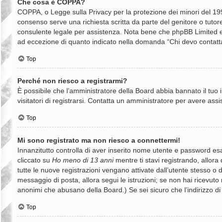
Che cosa è COPPA?
COPPA, o Legge sulla Privacy per la protezione dei minori del 1998
consenso serve una richiesta scritta da parte del genitore o tutore
consulente legale per assistenza. Nota bene che phpBB Limited e il
ad eccezione di quanto indicato nella domanda “Chi devo contatta
Top
Perché non riesco a registrarmi?
È possibile che l’amministratore della Board abbia bannato il tuo i
visitatori di registrarsi. Contatta un amministratore per avere assi
Top
Mi sono registrato ma non riesco a connettermi!
Innanzitutto controlla di aver inserito nome utente e password es
cliccato su
Ho meno di 13 anni
mentre ti stavi registrando, allora 
tutte le nuove registrazioni vengano attivate dall’utente stesso o da
messaggio di posta, allora segui le istruzioni; se non hai ricevuto n
anonimi che abusano della Board.) Se sei sicuro che l’indirizzo di
Top