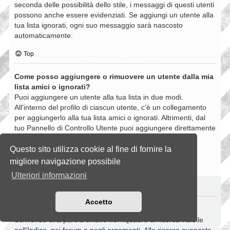
seconda delle possibilità dello stile, i messaggi di questi utenti
possono anche essere evidenziati. Se aggiungi un utente alla
tua lista ignorati, ogni suo messaggio sarà nascosto
automaticamente.
Top
Come posso aggiungere o rimuovere un utente dalla mia
lista amici o ignorati?
Puoi aggiungere un utente alla tua lista in due modi.
All’interno del profilo di ciascun utente, c’è un collegamento
per aggiungerlo alla tua lista amici o ignorati. Altrimenti, dal
tuo Pannello di Controllo Utente puoi aggiungere direttamente
un utente inserendo il suo nome utente. Puoi anche
rimuovere un utente dalla lista dalla stessa pagina.
Questo sito utilizza cookie al fine di fornire la
migliore navigazione possibile
Top
Ulteriori informazioni
RICERCHE NELLA BOARD
Accetto
Come si fanno le ricerche nella Board?
Scrivendo una parola chiave nel riquadro di ricerca visibile
nell’Indice, nei forum e negli argomenti. Alla ricerca avanzata