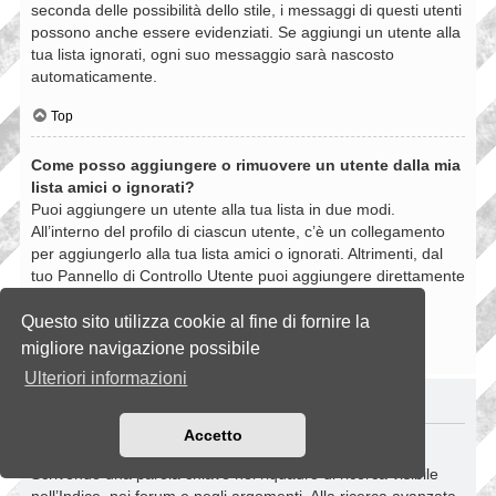
seconda delle possibilità dello stile, i messaggi di questi utenti
possono anche essere evidenziati. Se aggiungi un utente alla
tua lista ignorati, ogni suo messaggio sarà nascosto
automaticamente.
Top
Come posso aggiungere o rimuovere un utente dalla mia
lista amici o ignorati?
Puoi aggiungere un utente alla tua lista in due modi.
All’interno del profilo di ciascun utente, c’è un collegamento
per aggiungerlo alla tua lista amici o ignorati. Altrimenti, dal
tuo Pannello di Controllo Utente puoi aggiungere direttamente
un utente inserendo il suo nome utente. Puoi anche
rimuovere un utente dalla lista dalla stessa pagina.
Questo sito utilizza cookie al fine di fornire la
migliore navigazione possibile
Top
Ulteriori informazioni
RICERCHE NELLA BOARD
Accetto
Come si fanno le ricerche nella Board?
Scrivendo una parola chiave nel riquadro di ricerca visibile
nell’Indice, nei forum e negli argomenti. Alla ricerca avanzata