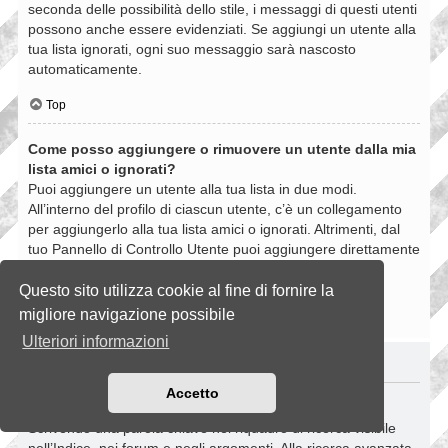
seconda delle possibilità dello stile, i messaggi di questi utenti
possono anche essere evidenziati. Se aggiungi un utente alla
tua lista ignorati, ogni suo messaggio sarà nascosto
automaticamente.
Top
Come posso aggiungere o rimuovere un utente dalla mia
lista amici o ignorati?
Puoi aggiungere un utente alla tua lista in due modi.
All’interno del profilo di ciascun utente, c’è un collegamento
per aggiungerlo alla tua lista amici o ignorati. Altrimenti, dal
tuo Pannello di Controllo Utente puoi aggiungere direttamente
un utente inserendo il suo nome utente. Puoi anche
rimuovere un utente dalla lista dalla stessa pagina.
Questo sito utilizza cookie al fine di fornire la
migliore navigazione possibile
Top
Ulteriori informazioni
RICERCHE NELLA BOARD
Accetto
Come si fanno le ricerche nella Board?
Scrivendo una parola chiave nel riquadro di ricerca visibile
nell’Indice, nei forum e negli argomenti. Alla ricerca avanzata