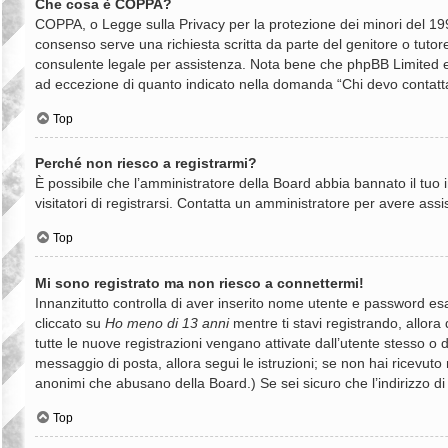
Che cosa è COPPA?
COPPA, o Legge sulla Privacy per la protezione dei minori del 1998
consenso serve una richiesta scritta da parte del genitore o tutore
consulente legale per assistenza. Nota bene che phpBB Limited e il
ad eccezione di quanto indicato nella domanda “Chi devo contatta
Top
Perché non riesco a registrarmi?
È possibile che l’amministratore della Board abbia bannato il tuo i
visitatori di registrarsi. Contatta un amministratore per avere assi
Top
Mi sono registrato ma non riesco a connettermi!
Innanzitutto controlla di aver inserito nome utente e password es
cliccato su
Ho meno di 13 anni
mentre ti stavi registrando, allora 
tutte le nuove registrazioni vengano attivate dall’utente stesso o da
messaggio di posta, allora segui le istruzioni; se non hai ricevuto n
anonimi che abusano della Board.) Se sei sicuro che l’indirizzo di
Top