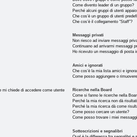
Come divento leader di un gruppo?
Perché alcuni gruppi di utenti appaion
Che cos’è un gruppo di utenti predef
Che cos’è il collegamento “Staff”?
Messaggi privati
Non riesco ad inviare messaggi priva
Continuano ad arrivarmi messaggi pri
Ho ricevuto un messaggio di posta 
Amici e ignorati
Che cos’è la mia lista amici e ignora
Come posso aggiungere o rimuovere u
Ricerche nella Board
nte mi chiede di accedere come utente
Come si fanno le ricerche nella Boa
Perché la mia ricerca non dà risultat
Perché la mia ricerca dà come risul
Come posso cercare un utente?
Come posso trovare i miei messaggi
Sottoscrizioni e segnalibri
Qual è la differenza fra segnalibri e 