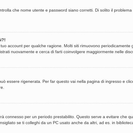
trolla che nome utente e password siano corretti. Di solito il problema 
i?!
il tuo account per qualche ragione. Molti siti rimuovono periodicamente 
istrati nuovamente e cerca di farti coinvolgere maggiormente nelle disc
 essere rigenerata. Per far questo vai nella pagina di ingresso e cli
re.
i terrà connesso per un periodo prestabilito. Questo serve a evitare ch
gliato se ti colleghi da un PC usato anche da altri, ad es. in biblioteca,