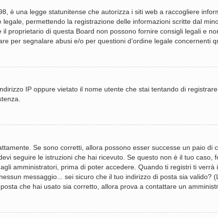
, è una legge statunitense che autorizza i siti web a raccogliere informa
 legale, permettendo la registrazione delle informazioni scritte dal mino
 proprietario di questa Board non possono fornire consigli legali e non 
re per segnalare abusi e/o per questioni d’ordine legale concernenti 
ndirizzo IP oppure vietato il nome utente che stai tentando di registrare
stenza.
attamente. Se sono corretti, allora possono esser successe un paio di co
devi seguire le istruzioni che hai ricevuto. Se questo non è il tuo caso,
gli amministratori, prima di poter accedere. Quando ti registri ti verrà in
essun messaggio... sei sicuro che il tuo indirizzo di posta sia valido? (L
 posta che hai usato sia corretto, allora prova a contattare un amminist