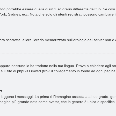
o potrebbe essere quella di un fuso orario differente dal tuo. Se così f
ork, Sydney, ecc. Nota che solo gli utenti registrati possono cambiare i
ncora scorretta, allora l’orario memorizzato sull’orologio del server non 
ppure nessuno lo ha tradotto nella tua lingua. Prova a chiedere agli amm
sul sito di phpBB Limited (trovi il collegamento in fondo ad ogni pagina
e?
ggono i messaggi. La prima è l’immagine associata al tuo grado, gener
n’immagine più grande nota come avatar, che in genere è unica e specifica