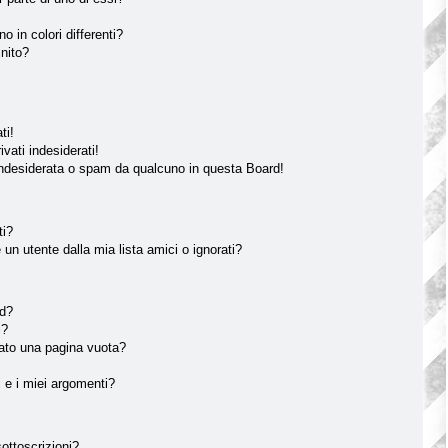
o in colori differenti?
inito?
ti!
vati indesiderati!
indesiderata o spam da qualcuno in questa Board!
ti?
n utente dalla mia lista amici o ignorati?
rd?
i?
tato una pagina vuota?
 e i miei argomenti?
sottoscrizioni?